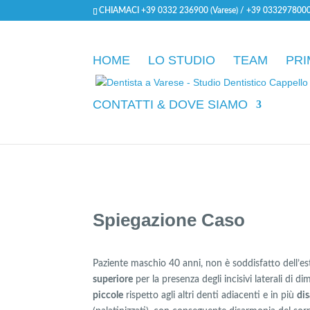
CHIAMACI +39 0332 236900 (Varese) / +39 0332978000
HOME
LO STUDIO
TEAM
PRI
CONTATTI & DOVE SIAMO
Spiegazione Caso
Paziente maschio 40 anni, non è soddisfatto dell’es
superiore
per la presenza degli incisivi laterali di
piccole
rispetto agli altri denti adiacenti e in più
dis