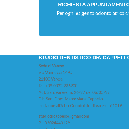
RICHIESTA APPUNTAMENT
Per ogni esigenza odontoiatrica c
STUDIO DENTISTICO DR. CAPPELL
Sede di Varese
Via Vannucci 14/C
21100 Varese
Tel. +39 0332 236900
Aut. San. Varese: n. 26/97 del 06/05/97
Dir. San. Dott. MarcoMaria Cappello
Iscrizione all’Albo Odontoiatri di Varese n°1019
studiodrcappello@gmail.com
P.I. 03024440129