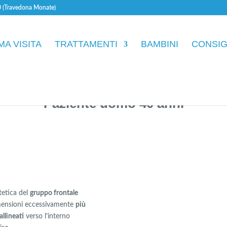
 (Travedona Monate)
MA VISITA
TRATTAMENTI
BAMBINI
CONSIG
Paziente uomo 40 anni
tetica del
gruppo frontale
 dimensioni eccessivamente
più
allineati
verso l’interno