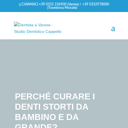
CHIAMACI +39 0332 236900 (Varese) / +39 0332978000
(Travedona Monate)
PERCHÉ CURARE I
DENTI STORTI DA
BAMBINO E DA
GRANDE?