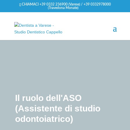
CHIAMACI +39 0332 236900 (Varese) / +39 0332978000
(Travedona Monate)
Il ruolo dell'ASO
(Assistente di studio
odontoiatrico)